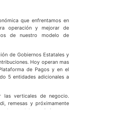
conómica que enfrentamos en
tra operación y mejorar de
ivos de nuestro modelo de
ción de Gobiernos Estatales y
ntribuciones. Hoy operan mas
 Plataforma de Pagos y en el
do 5 entidades adicionales a
r las verticales de negocio.
odi, remesas y próximamente
rán base del crecimiento y
adenas comerciales que hemos
e las redes de recepción de
el país.