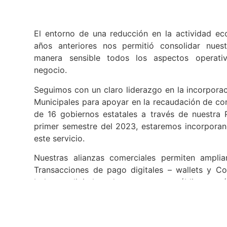
El entorno de una reducción en la actividad e
años anteriores nos permitió consolidar nues
manera sensible todos los aspectos operat
negocio.
Seguimos con un claro liderazgo en la incorpora
Municipales para apoyar en la recaudación de co
de 16 gobiernos estatales a través de nuestra
primer semestre del 2023, estaremos incorporan
este servicio.
Nuestras alianzas comerciales permiten amplia
Transacciones de pago digitales – wallets y C
boletos digitales de transporte público se
ampliación de la base de clientes. La red de c
construido sin duda nos posiciona como una d
pagos y dispersión de recursos más importantes d